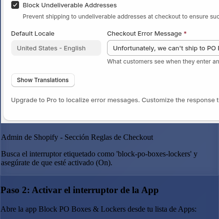
Admin de Shopify - Sección Reglas de Checkout
Busca el interruptor etiquetado como 'block-po-boxes-lockers' y
asegúrate de que esté activado (On).
Paso 2: Activar el interruptor de la App
Abre la app Block PO Boxes & Lockers desde tu lista de Apps: