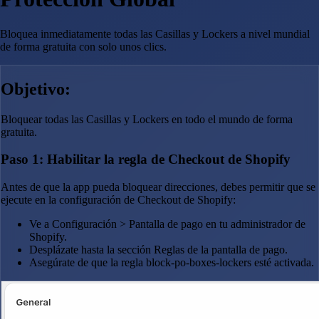
Bloquea inmediatamente todas las Casillas y Lockers a nivel mundial
de forma gratuita con solo unos clics.
Objetivo:
Bloquear todas las Casillas y Lockers en todo el mundo de forma
gratuita.
Paso 1: Habilitar la regla de Checkout de Shopify
Antes de que la app pueda bloquear direcciones, debes permitir que se
ejecute en la configuración de Checkout de Shopify:
Ve a Configuración > Pantalla de pago en tu administrador de
Shopify.
Desplázate hasta la sección Reglas de la pantalla de pago.
Asegúrate de que la regla block-po-boxes-lockers esté activada.