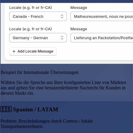
Beispiel für Internationale Übersetzungen
Wählen Sie die Sprache aus Ihrer konfigurierten Liste von Märkten
aus und geben Sie eine benutzerdefinierte Nachricht für Kunden in
diesem Markt ein.
🇪🇸 Spanien / LATAM
Problem: Beschränkungen durch Correos / lokale
Transportunternehmen.