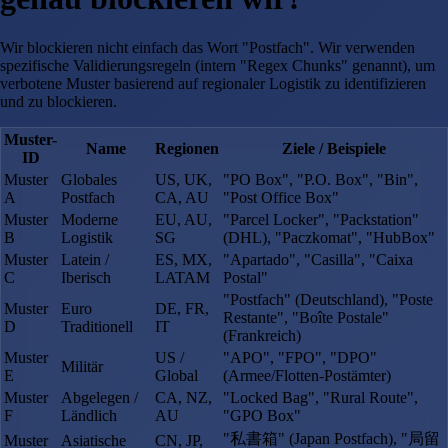
Wir blockieren nicht einfach das Wort "Postfach". Wir verwenden
spezifische Validierungsregeln (intern "Regex Chunks" genannt), um
verbotene Muster basierend auf regionaler Logistik zu identifizieren
und zu blockieren.
Muster-
Name
Regionen
Ziele / Beispiele
ID
Muster
Globales
US, UK,
"PO Box", "P.O. Box", "Bin",
A
Postfach
CA, AU
"Post Office Box"
Muster
Moderne
EU, AU,
"Parcel Locker", "Packstation"
B
Logistik
SG
(DHL), "Paczkomat", "HubBox"
Muster
Latein /
ES, MX,
"Apartado", "Casilla", "Caixa
C
Iberisch
LATAM
Postal"
"Postfach" (Deutschland), "Poste
Muster
Euro
DE, FR,
Restante", "Boîte Postale"
D
Traditionell
IT
(Frankreich)
Muster
US /
"APO", "FPO", "DPO"
Militär
E
Global
(Armee/Flotten-Postämter)
Muster
Abgelegen /
CA, NZ,
"Locked Bag", "Rural Route",
F
Ländlich
AU
"GPO Box"
"私書箱" (Japan Postfach), "局留
Muster
Asiatische
CN, JP,