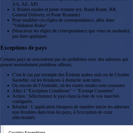
AA, AE, AP)
3. Routes rurales et poste restante (ex: Rural Route, RR,
General Delivery, et Poste Restante)
Pour modifier ces règles de correspondance, allez dans
"Validation Rules"
Désactivez les règles de correspondance que vous ne souhaitez
pas faire appliquer.
Exceptions de pays
Certains pays ne rencontrent pas de problèmes avec des adresses qui
posent normalement problème ailleurs.
C'est le cas par exemple des Émirats arabes unis ou de l'Arabie
Saoudite, où les livraisons à domicile sont rares.
Ou encore de l'Australie, où les routes rurales sont courantes
Allez à "Exception Conditions" > "Exempt Countries"
Action : Sélectionnez le pays dans la liste de vos marchés
configurés.
Résultat : L'application bloquera de manière stricte les adresses
non livrables dans tous les pays, à l'exception de ceux
sélectionnés.