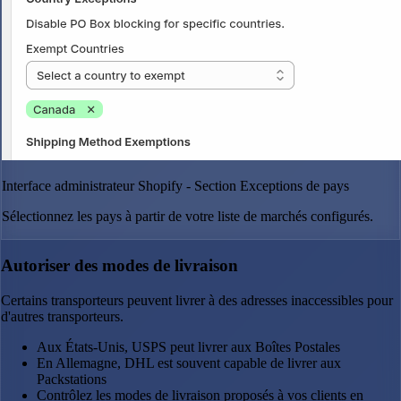
Interface administrateur Shopify - Section Exceptions de pays
Sélectionnez les pays à partir de votre liste de marchés configurés.
Autoriser des modes de livraison
Certains transporteurs peuvent livrer à des adresses inaccessibles pour
d'autres transporteurs.
Aux États-Unis, USPS peut livrer aux Boîtes Postales
En Allemagne, DHL est souvent capable de livrer aux
Packstations
Contrôlez les modes de livraison proposés à vos clients en