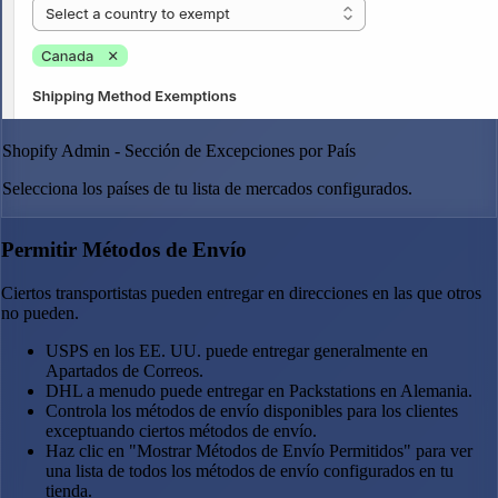
Shopify Admin - Sección de Excepciones por País
Selecciona los países de tu lista de mercados configurados.
Permitir Métodos de Envío
Ciertos transportistas pueden entregar en direcciones en las que otros
no pueden.
USPS en los EE. UU. puede entregar generalmente en
Apartados de Correos.
DHL a menudo puede entregar en Packstations en Alemania.
Controla los métodos de envío disponibles para los clientes
exceptuando ciertos métodos de envío.
Haz clic en "Mostrar Métodos de Envío Permitidos" para ver
una lista de todos los métodos de envío configurados en tu
tienda.