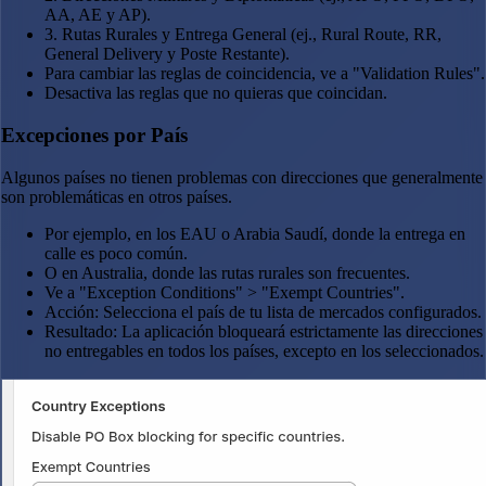
AA, AE y AP).
3. Rutas Rurales y Entrega General (ej., Rural Route, RR,
General Delivery y Poste Restante).
Para cambiar las reglas de coincidencia, ve a "Validation Rules".
Desactiva las reglas que no quieras que coincidan.
Excepciones por País
Algunos países no tienen problemas con direcciones que generalmente
son problemáticas en otros países.
Por ejemplo, en los EAU o Arabia Saudí, donde la entrega en
calle es poco común.
O en Australia, donde las rutas rurales son frecuentes.
Ve a "Exception Conditions" > "Exempt Countries".
Acción: Selecciona el país de tu lista de mercados configurados.
Resultado: La aplicación bloqueará estrictamente las direcciones
no entregables en todos los países, excepto en los seleccionados.