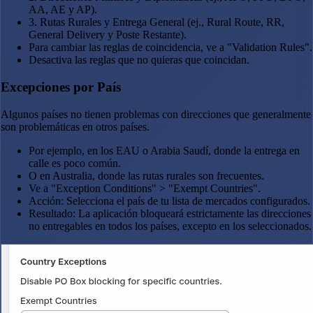
AA, AE y AP).
3. Rutas Rurales y Entrega General (ej., Rural Route, RR,
General Delivery y Poste Restante).
Para cambiar las reglas de coincidencia, ve a "Validation Rules".
Desactiva las reglas que no quieras que coincidan.
Excepciones por País
Algunos países no tienen problemas con direcciones que generalmente
son problemáticas en otros países.
Por ejemplo, en los EAU o Arabia Saudí, donde la entrega en
calle es poco común.
O en Australia, donde las rutas rurales son frecuentes.
Ve a "Exception Conditions" > "Exempt Countries".
Acción: Selecciona el país de tu lista de mercados configurados.
Resultado: La aplicación bloqueará estrictamente las direcciones
no entregables en todos los países, excepto en los seleccionados.