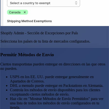
Shopify Admin - Sección de Excepciones por País
Selecciona los países de tu lista de mercados configurados.
Permitir Métodos de Envío
Ciertos transportistas pueden entregar en direcciones en las que otros
no pueden.
USPS en los EE. UU. puede entregar generalmente en
Apartados de Correos.
DHL a menudo puede entregar en Packstations en Alemania.
Controla los métodos de envío disponibles para los clientes
exceptuando ciertos métodos de envío.
Haz clic en "Mostrar Métodos de Envío Permitidos" para ver
una lista de todos los métodos de envío configurados en tu
tienda.