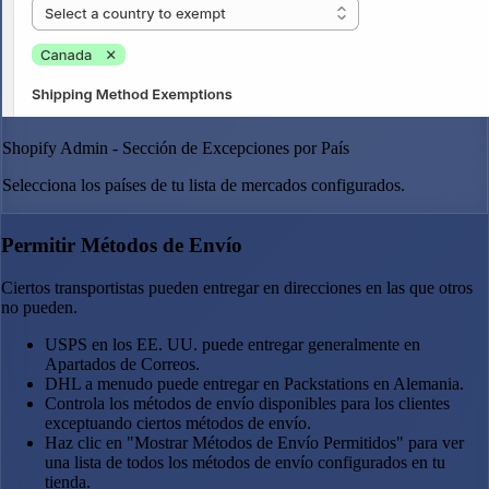
Shopify Admin - Sección de Excepciones por País
Selecciona los países de tu lista de mercados configurados.
Permitir Métodos de Envío
Ciertos transportistas pueden entregar en direcciones en las que otros
no pueden.
USPS en los EE. UU. puede entregar generalmente en
Apartados de Correos.
DHL a menudo puede entregar en Packstations en Alemania.
Controla los métodos de envío disponibles para los clientes
exceptuando ciertos métodos de envío.
Haz clic en "Mostrar Métodos de Envío Permitidos" para ver
una lista de todos los métodos de envío configurados en tu
tienda.