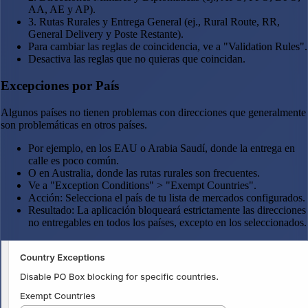
AA, AE y AP).
3. Rutas Rurales y Entrega General (ej., Rural Route, RR,
General Delivery y Poste Restante).
Para cambiar las reglas de coincidencia, ve a "Validation Rules".
Desactiva las reglas que no quieras que coincidan.
Excepciones por País
Algunos países no tienen problemas con direcciones que generalmente
son problemáticas en otros países.
Por ejemplo, en los EAU o Arabia Saudí, donde la entrega en
calle es poco común.
O en Australia, donde las rutas rurales son frecuentes.
Ve a "Exception Conditions" > "Exempt Countries".
Acción: Selecciona el país de tu lista de mercados configurados.
Resultado: La aplicación bloqueará estrictamente las direcciones
no entregables en todos los países, excepto en los seleccionados.