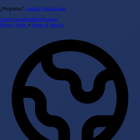
¿Preguntas?
contact@modlet.app
Apps
Consulting
Blog
Support
Privacy Policy
•
Terms of Service