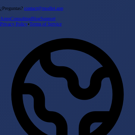
¿Preguntas?
contact@modlet.app
Apps
Consulting
Blog
Support
Privacy Policy
•
Terms of Service